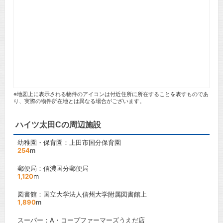
※地図上に表示される物件のアイコンは付近住所に所在することを表すものであ
り、実際の物件所在地とは異なる場合がございます。
ハイツ太田Cの周辺施設
幼稚園・保育園：上田市国分保育園
254
m
郵便局：信濃国分郵便局
1,120
m
図書館：国立大学法人信州大学附属図書館上
1,890
m
スーパー：A・コープファーマーズうえだ店