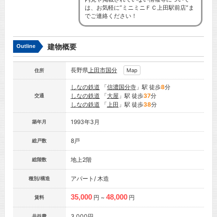
は、お気軽に”ミニミニＦＣ上田駅前店”ま
でご連絡ください！
建物概要
Outline
長野県
上田市
国分
Map
住所
しなの鉄道
「
信濃国分寺
」駅 徒歩
8
分
しなの鉄道
「
大屋
」駅 徒歩
37
分
交通
しなの鉄道
「
上田
」駅 徒歩
38
分
1993年3月
築年月
8戸
総戸数
地上2階
総階数
アパート/ 木造
種別/構造
35,000
48,000
円 ~
円
賃料
3,000円
共益費