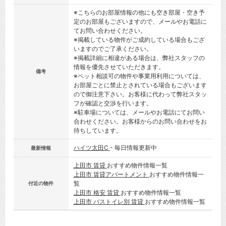
※こちらのお部屋情報の他にも空き部屋・空き予
定のお部屋もございますので、メールやお電話に
てお問い合わせください。
※掲載している物件がご成約している場合もござ
いますのでご了承ください。
※掲載詳細に相違がある場合は、弊社スタッフの
情報を優先させていただきます。
備考
※ペット相談可の物件や事業用利用については、
お部屋ごとに禁止とされている場合もございます
ので御注意下さい。お客様に代わって弊社スタッ
フが確認と交渉を行います。
※駐車場については、メールやお電話にてお問い
合わせください。お客様からのお問い合わせをお
待ちしています。
ハイツ太田C
- 毎日情報更新中
最新情報
上田市 賃貸
おすすめ物件情報一覧
上田市 賃貸アパートメント
おすすめ物件情報一
覧
付近の物件
上田市 格安 賃貸
おすすめ物件情報一覧
上田市 バストイレ別 賃貸
おすすめ物件情報一覧