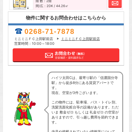
階 数：2階
お問
間/広：2DK / 44.26㎡
物件に関するお問合わせはこちらから
0268-71-7878
ミニミニＦＣ上田駅前店
ミニミニＦＣ上田駅前店
営業時間：10:00～18:00
ハイツ太田Cは、最寄り駅の「信濃国分寺
駅」から徒歩8分にある賃貸アパートで
す。
現在、空室が3件ございます。
この物件には、駐車場、バス・トイレ別、
洗髪洗面化粧台等の設備があります。ただ
いま 敷金ゼロ もしくは 礼金ゼロ の空室が
ありますので、引っ越し費用を節約できま
す。
内見や掲載されていない情報等について