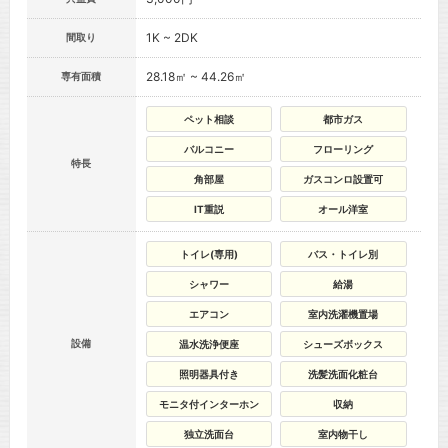
1K ~ 2DK
間取り
28.18㎡ ~ 44.26㎡
専有面積
ペット相談
都市ガス
バルコニー
フローリング
特長
角部屋
ガスコンロ設置可
IT重説
オール洋室
トイレ(専用)
バス・トイレ別
シャワー
給湯
エアコン
室内洗濯機置場
設備
温水洗浄便座
シューズボックス
照明器具付き
洗髪洗面化粧台
モニタ付インターホン
収納
独立洗面台
室内物干し