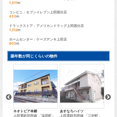
1,011
m
コンビニ：セブンイレブン上田国分店
433
m
ドラックストア：アメリカンドラッグ上田国分店
1,212
m
ホームセンター：ケーズデンキ上田店
803
m
築年数が同じくらいの物件
Ｃ
フレグ
駅
しなの
間取り
賃料：
ネオトピア本郷
あすなろハイツ
上田電鉄別所線
「
塩田町
」
上田電鉄別所線
「
三好町
」