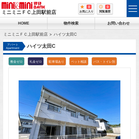
0
0
tog
ミニミニＦＣ上田駅前店
お気に入り
閲覧履歴
me
HOME
物件検索
お問い合わせ
ミニミニＦＣ上田駅前店
ハイツ太田C
アパート
ハイツ太田C
Apartment
敷金ゼロ
礼金ゼロ
駐車場あり
ペット相談
バス・トイレ別