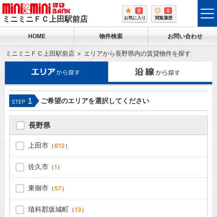
0
0
tog
ミニミニＦＣ上田駅前店
お気に入り
閲覧履歴
me
HOME
物件検索
お問い合わせ
ミニミニＦＣ上田駅前店
エリアから長野県内の賃貸物件を探す
1
ご希望のエリアを選択してください
STEP
長野県
上田市
（
612
）
佐久市
（
1
）
東御市
（
57
）
埴科郡坂城町
（
13
）