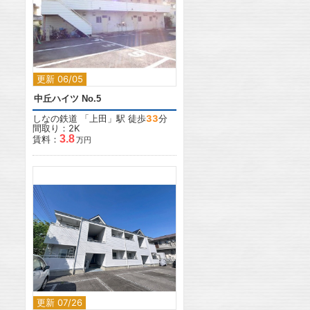
2
更新 06/05
中丘ハイツ No.5
しなの鉄道
「
上田
」駅 徒歩
33
分
間取り：2K
3.8
賃料：
万円
2
更新 07/26