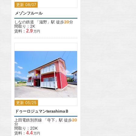
更新 08/07
メゾンフルール
しなの鉄道
「
滋野
」駅 徒歩
20
分
間取り：2K
2.9
賃料：
万円
2
更新 05/25
ドゥーロジュマンterashimaＢ
上田電鉄別所線
「
寺下
」駅 徒歩
20
分
間取り：2DK
4.4
賃料：
万円