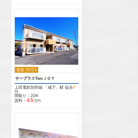
2
更新 07/23
サープラスTwoＪＯＹ
上田電鉄別所線
「
城下
」駅 徒歩
7
分
間取り：2DK
4.5
賃料：
万円