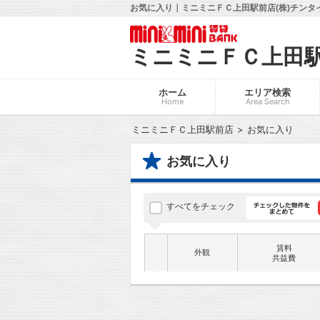
お気に入り｜ミニミニＦＣ上田駅前店(株)チンタ
ミニミニＦＣ上田
ホーム
エリア検索
Home
Area Search
ミニミニＦＣ上田駅前店
お気に入り
お気に入り
すべてをチェック
賃料
外観
共益費