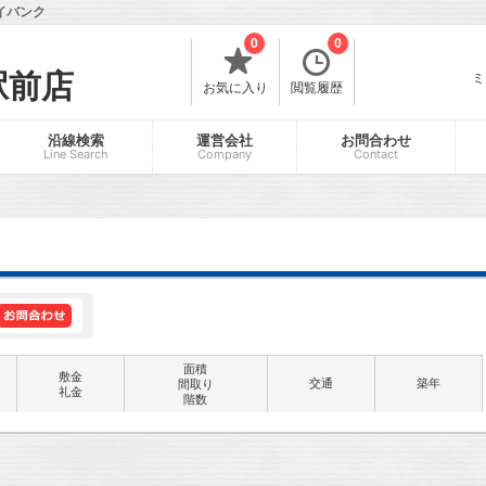
イバンク
0
0
駅前店
ミ
お気に入り
閲覧履歴
沿線検索
運営会社
お問合わせ
Line Search
Company
Contact
面積
敷金
交通
築年
間取り
礼金
階数