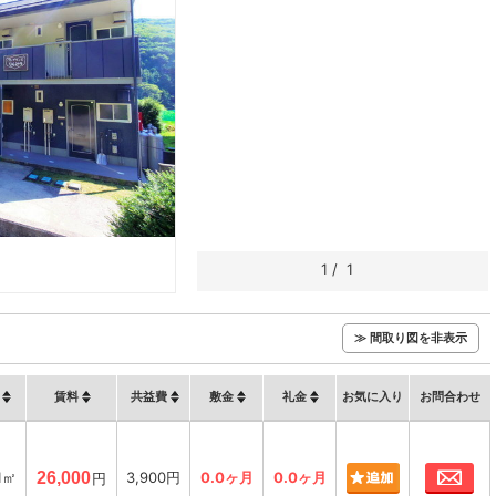
1
/
1
≫ 間取り図を非表示
賃料
共益費
敷金
礼金
お気に入り
お問合わせ
お
1㎡
26,000
3,900円
0.0ヶ月
0.0ヶ月
円