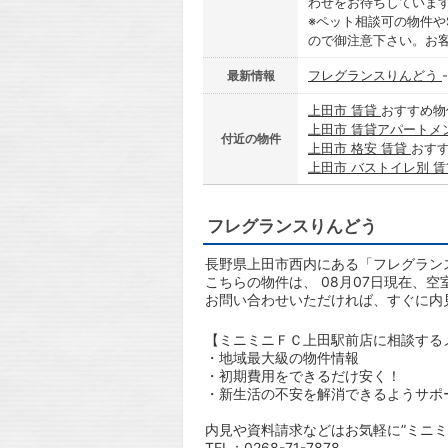
わせをお待ちしていま
※ペット相談可の物件や
ので御注意下さい。お
フレグランスりんどう
最新情報
上田市 賃貸
おすすめ物
上田市 賃貸アパートメ
付近の物件
上田市 格安 賃貸
おす
上田市 バストイレ別 
フレグランスりんどう
長野県上田市西内にある「フレグランス
こちらの物件は、 08月07日現在、空
お問い合わせいただければ、すぐに内
【ミニミニＦＣ上田駅前店に相談する
・地域最大級の物件情報
・初期費用をできるだけ安く！
・新生活の不安を解消できるようサポ
内見や資料請求などはお気軽に”ミニミ
TEL：0268-71-7878