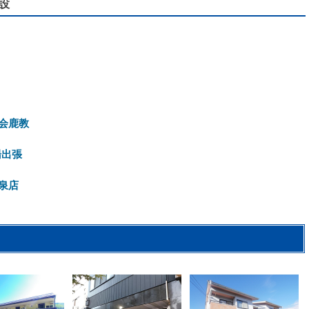
設
会鹿教
湯出張
泉店