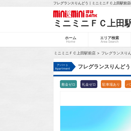
フレグランスりんどう｜ミニミニＦＣ上田駅前店(
ミニミニＦＣ上田
ホーム
エリア検索
Home
Area Search
ミニミニＦＣ上田駅前店
フレグランスり
アパート
フレグランスりんどう
Apartment
敷金ゼロ
礼金ゼロ
駐車場あり
バ