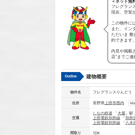
＜ネット無
フレグラン
現在、空室
この物件に
また、イン
ただいま 敷
約できます
内見や掲載
店”までご
建物概要
Outline
フレグランスりんどう
物件名
長野県
上田市
西内
住所
Ma
しなの鉄道
「
大屋
」駅
交通
上田電鉄別所線
「
別所
上田電鉄別所線
「
八木
間取り
1DK