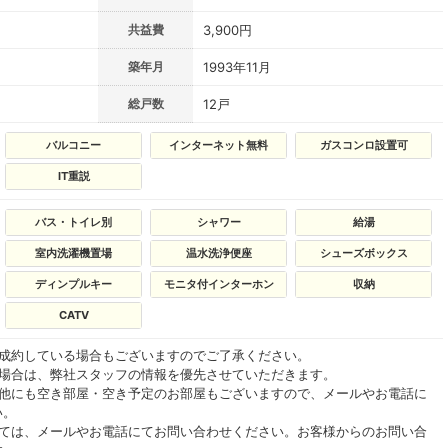
共益費
3,900円
築年月
1993年11月
総戸数
12戸
バルコニー
インターネット無料
ガスコンロ設置可
IT重説
バス・トイレ別
シャワー
給湯
室内洗濯機置場
温水洗浄便座
シューズボックス
ディンプルキー
モニタ付インターホン
収納
CATV
ご成約している場合もございますのでご了承ください。
る場合は、弊社スタッフの情報を優先させていただきます。
の他にも空き部屋・空き予定のお部屋もございますので、メールやお電話に
い。
いては、メールやお電話にてお問い合わせください。お客様からのお問い合