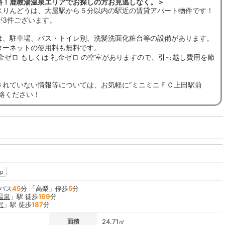
料！鹿教湯温泉エリアでお探しの方お見逃しなく。＞
スりんどうは、大屋駅から５分以内の駅近の賃貸アパート物件です！
が3件ございます。
は、駐車場、バス・トイレ別、洗髪洗面化粧台等の設備があります。
ターネットの使用料も無料です。
金ゼロ もしくは 礼金ゼロ の空室がありますので、引っ越し費用を節
。
されていない情報等については、お気軽に”ミニミニＦＣ上田駅前
連絡ください！
p
 バス
45
分 「高梨」停歩
5
分
温泉
」駅 徒歩
169
分
沢
」駅 徒歩
187
分
面積
24.71㎡