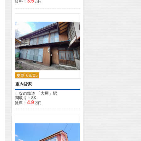
3.5
賃料：
万円
2
更新 06/05
東内貸家
しなの鉄道
「
大屋
」駅
間取り：8K
4.9
賃料：
万円