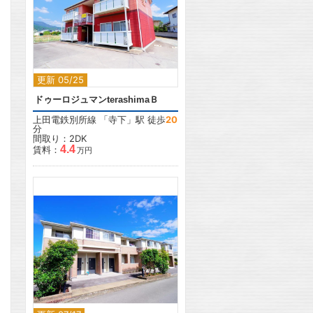
2
更新 05/25
ドゥーロジュマンterashimaＢ
上田電鉄別所線
「
寺下
」駅 徒歩
20
分
間取り：2DK
4.4
賃料：
万円
2