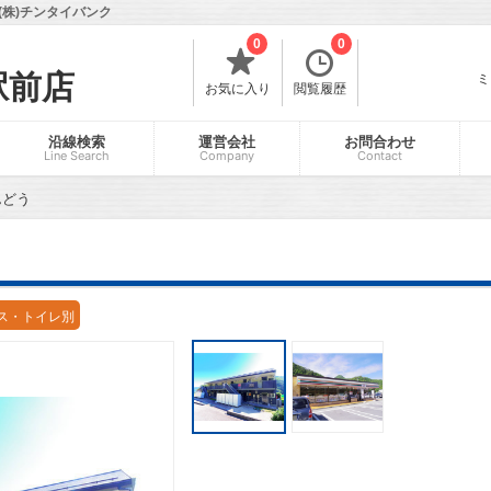
株)チンタイバンク
0
0
駅前店
ミ
お気に入り
閲覧履歴
沿線検索
運営会社
お問合わせ
Line Search
Company
Contact
んどう
ス・トイレ別