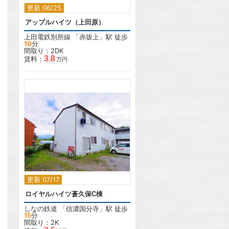
更新 06/25
アップルハイツ（上田原）
上田電鉄別所線
「
赤坂上
」駅 徒歩
10
分
間取り：2DK
3.8
賃料：
万円
2
更新 07/17
ロイヤルハイツ蒼久保C棟
しなの鉄道
「
信濃国分寺
」駅 徒歩
15
分
間取り：2K