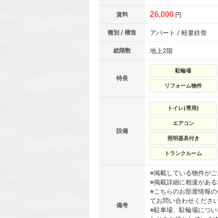
26,000
賃料
円
種別 / 構造
アパート / 軽量鉄骨
総階数
地上2階
駐輪場
特長
リフォーム物件
トイレ(専用)
エアコン
設備
照明器具付き
トランクルーム
※掲載している物件が
※掲載詳細に相違があ
※こちらのお部屋情報
てお問い合わせくださ
備考
※駐車場、駐輪場につ