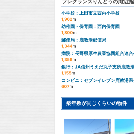
フレグランスりんどうの周辺施
小学校：上田市立西内小学校
1,962
m
幼稚園・保育園：西内保育園
1,800
m
郵便局：鹿教湯郵便局
1,344
m
病院：長野県厚生農業協同組合連合
1,356
m
銀行：JA信州うえだ丸子支所鹿教
1,155
m
コンビニ：セブンイレブン鹿教湯温
607
m
築年数が同じくらいの物件