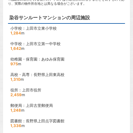
り、実際の物件所在地とは異なる場合がございます。
染谷サンルートマンションの周辺施設
小学校：上田市立東小学校
1,284
m
中学校：上田市立第一中学校
1,642
m
幼稚園・保育園：あゆみ保育園
975
m
高校・高専：長野県上田東高校
1,310
m
役所：上田市役所
2,459
m
郵便局：上田古里郵便局
1,248
m
図書館：長野県上田点字図書館
1,336
m