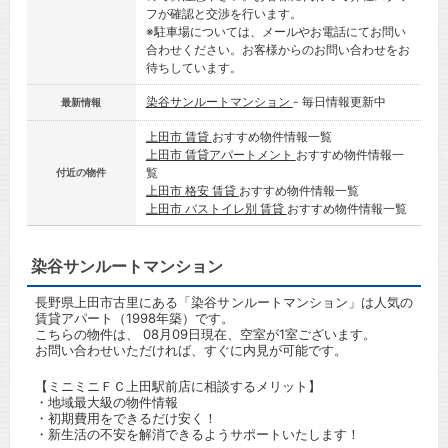
フが確認と交渉を行います。
※駐車場については、メールやお電話にてお問い
合わせください。お客様からのお問い合わせをお
待ちしています。
染谷サンルートマンション
- 毎日情報更新中
最新情報
上田市 賃貸
おすすめ物件情報一覧
上田市 賃貸アパートメント
おすすめ物件情報一
覧
付近の物件
上田市 格安 賃貸
おすすめ物件情報一覧
上田市 バストイレ別 賃貸
おすすめ物件情報一覧
染谷サンルートマンション
長野県上田市古里にある「染谷サンルートマンション」は人気の
賃貸アパート（1998年築）です。
こちらの物件は、 08月09日現在、空室が1室ございます。
お問い合わせいただければ、すぐに内見が可能です。
【ミニミニＦＣ上田駅前店に相談するメリット】
・地域最大級の物件情報
・初期費用をできるだけ安く！
・新生活の不安を解消できるようサポートいたします！