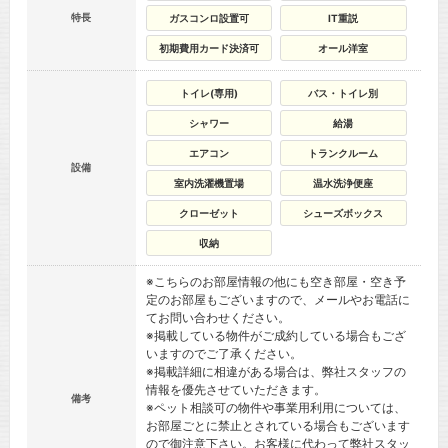
特長
ガスコンロ設置可
IT重説
初期費用カード決済可
オール洋室
トイレ(専用)
バス・トイレ別
シャワー
給湯
エアコン
トランクルーム
設備
室内洗濯機置場
温水洗浄便座
クローゼット
シューズボックス
収納
※こちらのお部屋情報の他にも空き部屋・空き予
定のお部屋もございますので、メールやお電話に
てお問い合わせください。
※掲載している物件がご成約している場合もござ
いますのでご了承ください。
※掲載詳細に相違がある場合は、弊社スタッフの
情報を優先させていただきます。
備考
※ペット相談可の物件や事業用利用については、
お部屋ごとに禁止とされている場合もございます
ので御注意下さい。お客様に代わって弊社スタッ