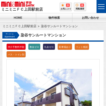
0
0
tog
ミニミニＦＣ上田駅前店
お気に入り
閲覧履歴
me
HOME
物件検索
お問い合わせ
ミニミニＦＣ上田駅前店
染谷サンルートマンション
アパート
染谷サンルートマンション
Apartment
仲介手数料半額
敷金ゼロ
礼金ゼロ
駐車場あり
ペット相談
バス・トイレ別