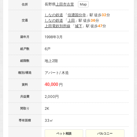
長野県
上田市
古里
Map
住所
しなの鉄道
「
信濃国分寺
」駅 徒歩
32
分
しなの鉄道
「
上田
」駅 徒歩
36
分
交通
上田電鉄別所線
「
城下
」駅 徒歩
47
分
1998年3月
築年月
6戸
総戸数
地上2階
総階数
アパート/ 木造
種別/構造
40,000
円
賃料
2,000円
共益費
2K
間取り
33㎡
専有面積
ペット相談
バルコニー