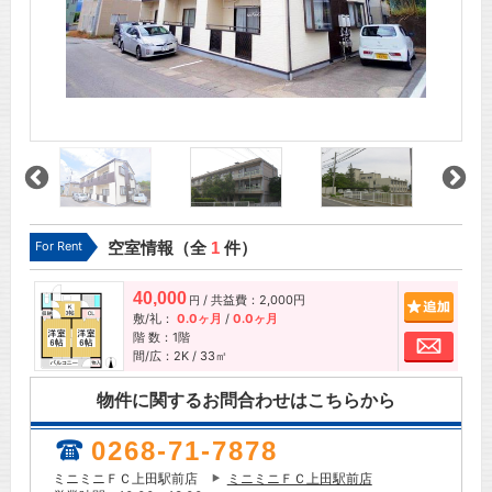
For Rent
空室情報（全
1
件）
40,000
/ 共益費：2,000円
追加
円
敷/礼：
0.0ヶ月
/
0.0ヶ月
階 数：1階
お問
間/広：2K / 33㎡
物件に関するお問合わせはこちらから
0268-71-7878
ミニミニＦＣ上田駅前店
ミニミニＦＣ上田駅前店