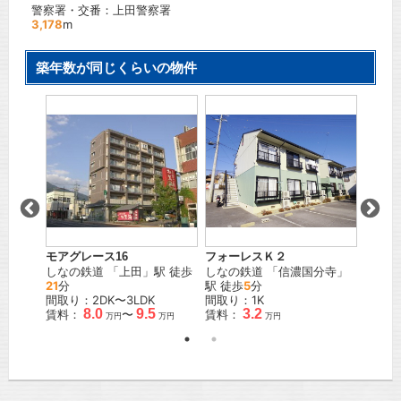
警察署・交番：上田警察署
3,178
m
築年数が同じくらいの物件
Ｙ
レオパ
下
」駅
ージＦ
しなの
歩
9
分
間取り
賃料：
モアグレース16
フォーレスＫ２
しなの鉄道
「
上田
」駅 徒歩
しなの鉄道
「
信濃国分寺
」
21
分
駅 徒歩
5
分
間取り：2DK〜3LDK
間取り：1K
8.0
9.5
3.2
賃料：
〜
賃料：
万円
万円
万円