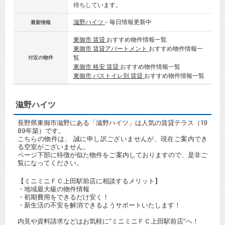
待ちしています。
滋野ハイツ
- 毎日情報更新中
最新情報
東御市 賃貸
おすすめ物件情報一覧
東御市 賃貸アパートメント
おすすめ物件情報一
覧
付近の物件
東御市 格安 賃貸
おすすめ物件情報一覧
東御市 バストイレ別 賃貸
おすすめ物件情報一覧
滋野ハイツ
長野県東御市滋野にある「滋野ハイツ」は人気の賃貸テラス（19
89年築）です。
こちらの物件は、 誠に申し訳ございませんが、現在ご案内でき
る空室がございません。
ページ下部に特徴が似た物件をご案内しておりますので、是非ご
覧になってください。
【ミニミニＦＣ上田駅前店に相談するメリット】
・地域最大級の物件情報
・初期費用をできるだけ安く！
・新生活の不安を解消できるようサポートいたします！
内見や資料請求などはお気軽に”ミニミニＦＣ上田駅前店”へ！