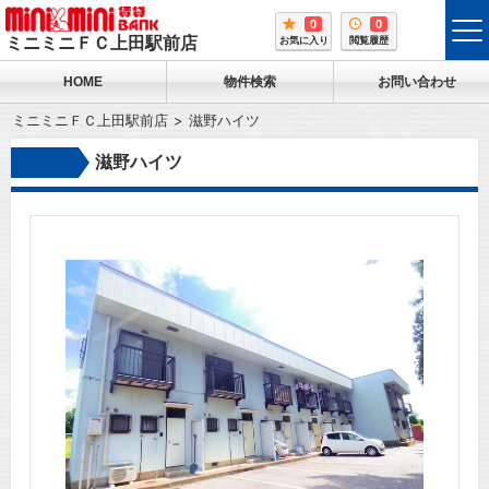
0
0
tog
ミニミニＦＣ上田駅前店
お気に入り
閲覧履歴
me
HOME
物件検索
お問い合わせ
ミニミニＦＣ上田駅前店
滋野ハイツ
滋野ハイツ