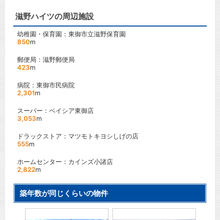
滋野ハイツの周辺施設
幼稚園・保育園：東御市立滋野保育園
850
m
郵便局：滋野郵便局
423
m
病院：東御市民病院
2,301
m
スーパー：ベイシア東御店
3,053
m
ドラックストア：マツモトキヨシしげの店
555
m
ホームセンター：カインズ小諸店
2,822
m
築年数が同じくらいの物件