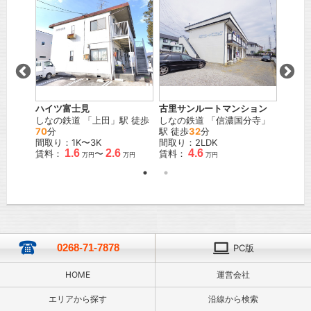
ハイツ富士見
古里サンルートマンション
ハイツ
下
」駅
しなの鉄道
「
上田
」駅 徒歩
しなの鉄道
「
信濃国分寺
」
しなの
70
分
駅 徒歩
32
分
15
分
間取り：1K〜3K
間取り：2LDK
間取り
1.6
2.6
4.6
賃料：
〜
賃料：
賃料：
万円
万円
万円
0268-71-7878
PC版
HOME
運営会社
エリアから探す
沿線から検索