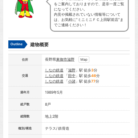
をご案内しておりますので、是非一度ご覧
になってください。
内見や掲載されていない情報等について
は、お気軽に”ミニミニＦＣ上田駅前店”ま
でご連絡ください！
建物概要
Outline
長野県
東御市
滋野
Map
住所
しなの鉄道
「
滋野
」駅 徒歩
3
分
しなの鉄道
「
田中
」駅 徒歩
46
分
交通
しなの鉄道
「
小諸
」駅 徒歩
77
分
1989年5月
築年月
8戸
総戸数
地上2階
総階数
テラス/ 鉄骨造
種別/構造