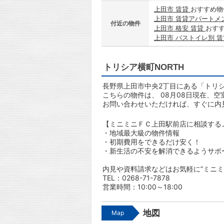
上田市 賃貸
おすすめ物
上田市 賃貸アパートメ
付近の物件
上田市 格安 賃貸
おす
上田市 バストイレ別 
トリシア横町NORTH
長野県上田市中央2丁目にある「トリシ
こちらの物件は、 08月08日現在、空
お問い合わせいただければ、すぐに内
【ミニミニＦＣ上田駅前店に相談する
・地域最大級の物件情報
・初期費用をできるだけ安く！
・新生活の不安を解消できるようサポ
内見や資料請求などはお気軽に”ミニミ
TEL：0268-71-7878
営業時間：10:00～18:00
地図
Map