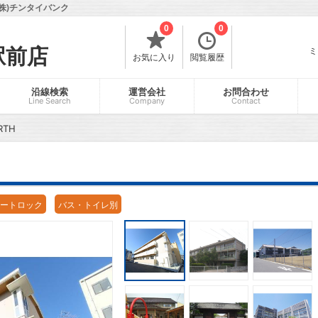
株)チンタイバンク
0
0
駅前店
ミ
お気に入り
閲覧履歴
沿線検索
運営会社
お問合わせ
Line Search
Company
Contact
TH
ートロック
バス・トイレ別