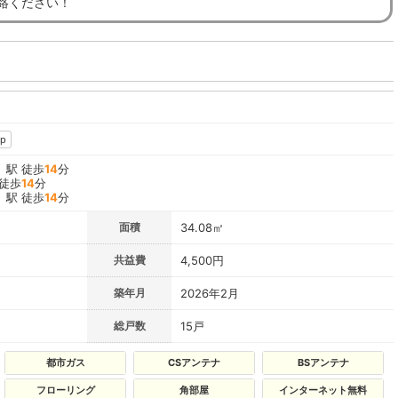
連絡ください！
p
」駅 徒歩
14
分
 徒歩
14
分
」駅 徒歩
14
分
面積
34.08㎡
共益費
4,500円
築年月
2026年2月
総戸数
15戸
都市ガス
CSアンテナ
BSアンテナ
フローリング
角部屋
インターネット無料