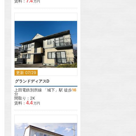
7.4
賃料：
万円
2
更新 07/29
グランドディアスD
上田電鉄別所線
「
城下
」駅 徒歩
16
分
間取り：2K
4.4
賃料：
万円