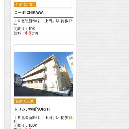
更新 05/25
コーポICHIKAWA
ＪＲ北陸新幹線
「
上田
」駅 徒歩
17
分
間取り：1DK
4.5
賃料：
万円
2
更新 07/30
トリシア横町NORTH
ＪＲ北陸新幹線
「
上田
」駅 徒歩
14
分
間取り：1LDK