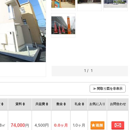
1
/
1
≫ 間取り図を非表示
積
賃料
共益費
敷金
礼金
お気に入り
お問合わせ
お
08㎡
74,000
4,500円
0.0ヶ月
1.0ヶ月
円