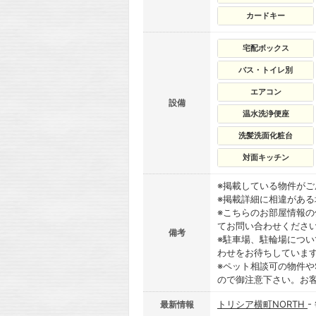
カードキー
宅配ボックス
バス・トイレ別
エアコン
設備
温水洗浄便座
洗髪洗面化粧台
対面キッチン
※掲載している物件が
※掲載詳細に相違があ
※こちらのお部屋情報
てお問い合わせくださ
備考
※駐車場、駐輪場につ
わせをお待ちしていま
※ペット相談可の物件や
ので御注意下さい。お
トリシア横町NORTH
-
最新情報