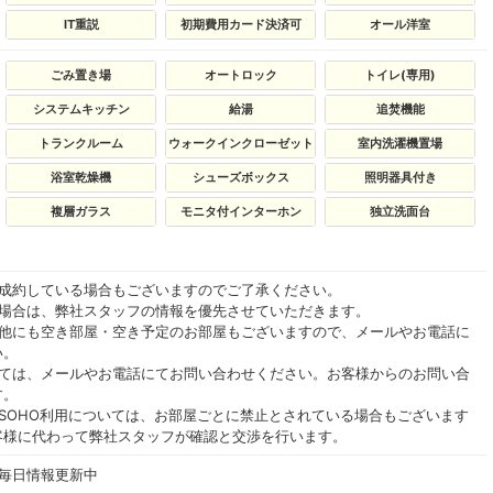
IT重説
初期費用カード決済可
オール洋室
ごみ置き場
オートロック
トイレ(専用)
システムキッチン
給湯
追焚機能
トランクルーム
ウォークインクローゼット
室内洗濯機置場
浴室乾燥機
シューズボックス
照明器具付き
複層ガラス
モニタ付インターホン
独立洗面台
ご成約している場合もございますのでご了承ください。
る場合は、弊社スタッフの情報を優先させていただきます。
の他にも空き部屋・空き予定のお部屋もございますので、メールやお電話に
い。
いては、メールやお電話にてお問い合わせください。お客様からのお問い合
す。
SOHO利用については、お部屋ごとに禁止とされている場合もございます
客様に代わって弊社スタッフが確認と交渉を行います。
 毎日情報更新中