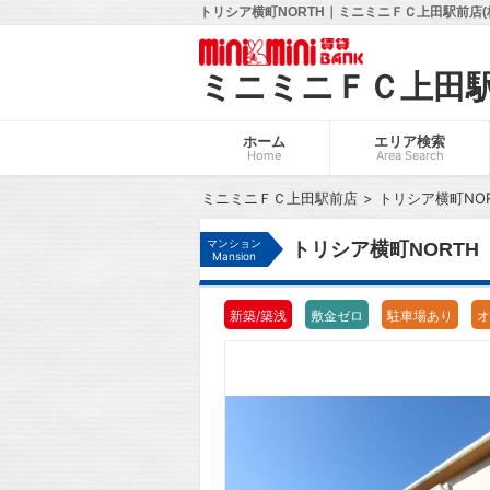
トリシア横町NORTH｜ミニミニＦＣ上田駅前店(
ミニミニＦＣ上田
ホーム
エリア検索
Home
Area Search
ミニミニＦＣ上田駅前店
トリシア横町NOR
マンション
トリシア横町NORTH
Mansion
新築/築浅
敷金ゼロ
駐車場あり
オ