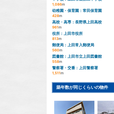
1,086
m
幼稚園・保育園：常田保育園
428
m
高校・高専：長野県上田高校
961
m
役所：上田市役所
813
m
郵便局：上田常入郵便局
560
m
図書館：上田市立上田図書館
558
m
警察署・交番：上田警察署
1,511
m
築年数が同じくらいの物件