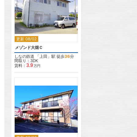
2
更新 08/02
メゾンド大畑Ｃ
しなの鉄道
「
上田
」駅 徒歩
36
分
間取り：3DK
3.9
賃料：
万円
2