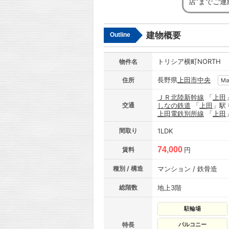
店”までご
建物概要
Outline
トリシア横町NORTH
物件名
長野県
上田市
中央
住所
Ma
ＪＲ北陸新幹線
「
上田
交通
しなの鉄道
「
上田
」駅
上田電鉄別所線
「
上田
間取り
1LDK
74,000
賃料
円
種別 / 構造
マンション / 鉄骨造
総階数
地上3階
駐輪場
特長
バルコニー