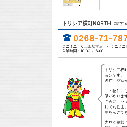
トリシア横町NORTH
に関す
0268-71-78
ミニミニＦＣ上田駅前店
ミニミニ
営業時間：10:00～18:00
トリシア横町
ョンです。
現在、空室
この物件に
備がありま
さらに、セ
してお住ま
用を節約で
内見や掲載