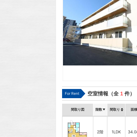
空室情報（全
1
件）
For Rent
間取り図
階数
間取り
面
2階
1LDK
34.