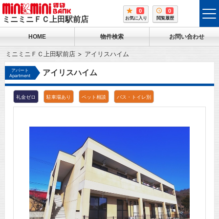
0
0
tog
ミニミニＦＣ上田駅前店
お気に入り
閲覧履歴
me
HOME
物件検索
お問い合わせ
ミニミニＦＣ上田駅前店
アイリスハイム
アパート
アイリスハイム
Apartment
礼金ゼロ
駐車場あり
ペット相談
バス・トイレ別