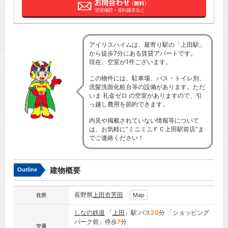
アイリスハイムは、最寄り駅の「上田駅」
から徒歩7分にある賃貸アパートです。
現在、空室が1件ございます。
この物件には、駐車場、バス・トイレ別、
洗髪洗面化粧台等の設備があります。ただ
いま 礼金ゼロ の空室がありますので、引
っ越し費用を節約できます。
内見や掲載されていない情報等について
は、お気軽に”ミニミニＦＣ上田駅前店”ま
でご連絡ください！
建物概要
Outline
長野県
上田市
芳田
Map
住所
しなの鉄道
「
上田
」駅 バス
20
分 「ショッピング
パーク前」停歩
7
分
交通