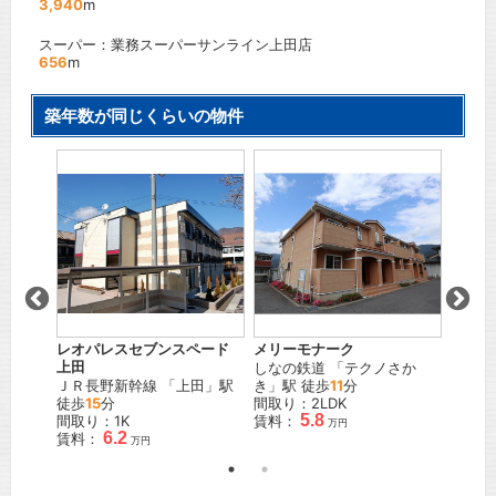
3,940
m
スーパー：業務スーパーサンライン上田店
656
m
築年数が同じくらいの物件
グラン
駅 徒歩
しなの
歩
26
間取り
賃料：
レオパレスセブンスペード
メリーモナーク
上田
しなの鉄道
「
テクノさか
ＪＲ長野新幹線
「
上田
」駅
き
」駅 徒歩
11
分
徒歩
15
分
間取り：2LDK
5.8
間取り：1K
賃料：
万円
6.2
賃料：
万円