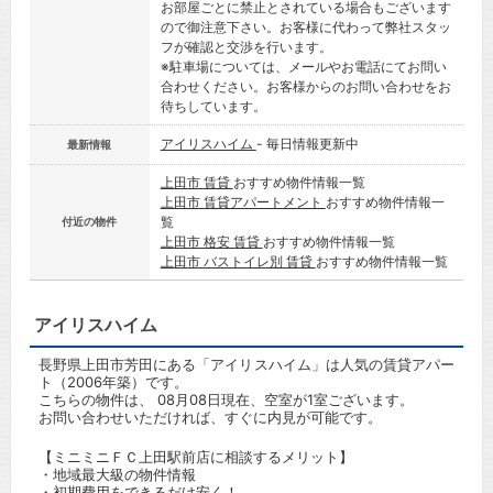
お部屋ごとに禁止とされている場合もございます
ので御注意下さい。お客様に代わって弊社スタッ
フが確認と交渉を行います。
※駐車場については、メールやお電話にてお問い
合わせください。お客様からのお問い合わせをお
待ちしています。
アイリスハイム
- 毎日情報更新中
最新情報
上田市 賃貸
おすすめ物件情報一覧
上田市 賃貸アパートメント
おすすめ物件情報一
覧
付近の物件
上田市 格安 賃貸
おすすめ物件情報一覧
上田市 バストイレ別 賃貸
おすすめ物件情報一覧
アイリスハイム
長野県上田市芳田にある「アイリスハイム」は人気の賃貸アパー
ト（2006年築）です。
こちらの物件は、 08月08日現在、空室が1室ございます。
お問い合わせいただければ、すぐに内見が可能です。
【ミニミニＦＣ上田駅前店に相談するメリット】
・地域最大級の物件情報
・初期費用をできるだけ安く！