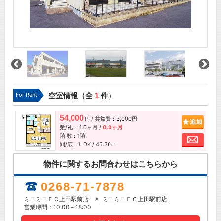
For Rent
空室情報（全
1
件）
54,000
/ 共益費：3,000円
追加
円
敷/礼：
1.0ヶ月
/
0.0ヶ月
階 数：1階
お問
間/広：1LDK / 45.36㎡
物件に関するお問合わせはこちらから
0268-71-7878
ミニミニＦＣ上田駅前店
ミニミニＦＣ上田駅前店
営業時間：10:00～18:00