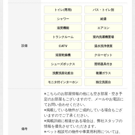
トイレ(専用)
バス・トイレ別
シャワー
給湯
追焚機能
エアコン
トランクルーム
室内洗濯機置場
設備
CATV
温水洗浄便座
浴室乾燥機
クローゼット
シューズボックス
照明器具付き
洗髪洗面化粧台
複層ガラス
モニタ付インターホン
独立洗面台
※こちらのお部屋情報の他にも空き部屋・空き予
定のお部屋もございますので、メールやお電話に
てお問い合わせください。
※掲載している物件がご成約している場合もござ
いますのでご了承ください。
※掲載詳細に相違がある場合は、弊社スタッフの
情報を優先させていただきます。
備考
※ペット相談可の物件や事業用利用については、