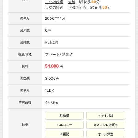
しなの鉄道
「
大屋
」駅 徒歩
40
分
しなの鉄道
「
信濃国分寺
」駅 徒歩
53
分
2006年11月
築年月
6戸
総戸数
地上2階
総階数
アパート/ 鉄骨造
種別/構造
54,000
円
賃料
3,000円
共益費
1LDK
間取り
45.36㎡
専有面積
駐輪場
ペット相談
特長
バルコニー
ガスコンロ設置可
IT重説
オール洋室