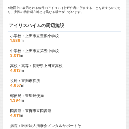
※地図上に表示される物件のアイコンは付近住所に所在することを表すものであ
り、実際の物件所在地とは異なる場合がございます。
アイリスハイムの周辺施設
小学校：上田市立豊殿小学校
1,589
m
中学校：上田市立第五中学校
3,011
m
高校・高専：長野県上田東高校
4,613
m
役所：東御市役所
4,657
m
郵便局：豊里郵便局
1,394
m
図書館：東御市立図書館
4,611
m
病院：医療法人清泰会メンタルサポートそ