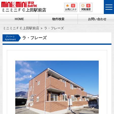
0
0
tog
ミニミニＦＣ上田駅前店
お気に入り
閲覧履歴
me
HOME
物件検索
お問い合わせ
ミニミニＦＣ上田駅前店
ラ・フレーズ
アパート
ラ・フレーズ
Apartment