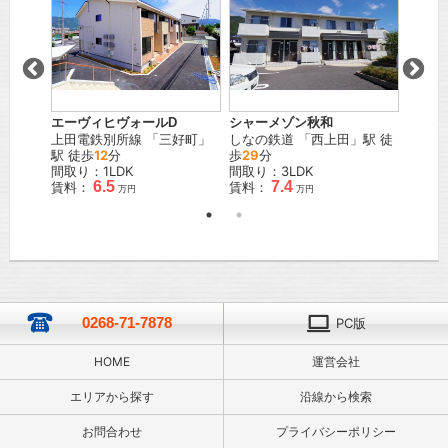
エーヴィヒヴォールD
シャーメゾン秋和
グリー
田
」駅
上田電鉄別所線
「
三好町
」
しなの鉄道
「
西上田
」駅 徒
しなの
駅 徒歩
12
分
歩
29
分
駅 徒
間取り：1LDK
間取り：3LDK
間取り
6.5
7.4
賃料：
賃料：
賃料：
万円
万円
0268-71-7878
PC版
HOME
運営会社
エリアから探す
沿線から検索
お問合わせ
プライバシーポリシー