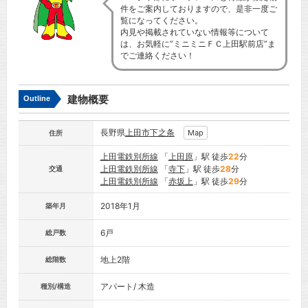
件をご案内しておりますので、是非一度ご
覧になってください。
内見や掲載されていない情報等について
は、お気軽に”ミニミニＦＣ上田駅前店”ま
でご連絡ください！
建物概要
Outline
長野県
上田市
下之条
Map
住所
上田電鉄別所線
「
上田原
」駅 徒歩
22
分
上田電鉄別所線
「
寺下
」駅 徒歩
28
分
交通
上田電鉄別所線
「
赤坂上
」駅 徒歩
29
分
2018年1月
築年月
6戸
総戸数
地上2階
総階数
アパート/ 木造
種別/構造