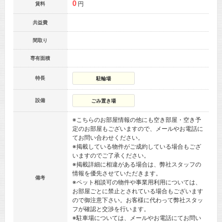
0
円
賃料
共益費
間取り
専有面積
特長
駐輪場
設備
ごみ置き場
※こちらのお部屋情報の他にも空き部屋・空き予
定のお部屋もございますので、メールやお電話に
てお問い合わせください。
※掲載している物件がご成約している場合もござ
いますのでご了承ください。
※掲載詳細に相違がある場合は、弊社スタッフの
情報を優先させていただきます。
備考
※ペット相談可の物件や事業用利用については、
お部屋ごとに禁止とされている場合もございます
ので御注意下さい。お客様に代わって弊社スタッ
フが確認と交渉を行います。
※駐車場については、メールやお電話にてお問い