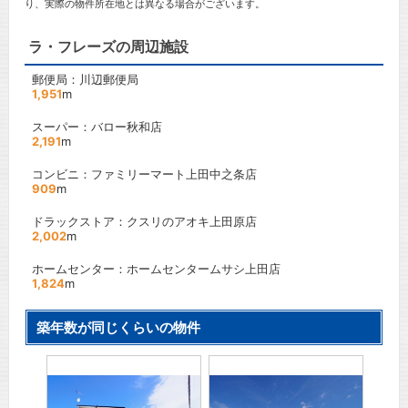
り、実際の物件所在地とは異なる場合がございます。
ラ・フレーズの周辺施設
郵便局：川辺郵便局
1,951
m
スーパー：バロー秋和店
2,191
m
コンビニ：ファミリーマート上田中之条店
909
m
ドラックストア：クスリのアオキ上田原店
2,002
m
ホームセンター：ホームセンタームサシ上田店
1,824
m
築年数が同じくらいの物件