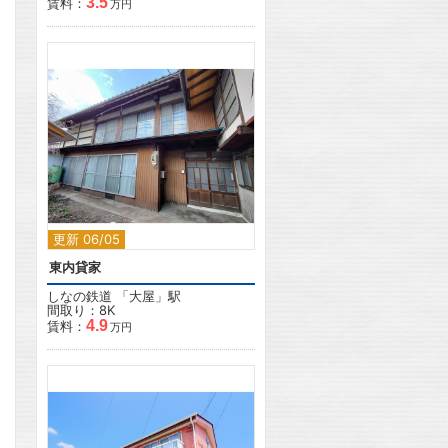
3.5
賃料：
万円
2
更新 06/05
東内貸家
しなの鉄道
「
大屋
」駅
間取り：8K
4.9
賃料：
万円