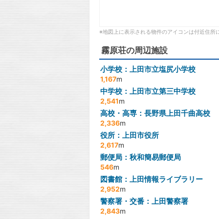
※地図上に表示される物件のアイコンは付近住所
霧原荘の周辺施設
小学校：上田市立塩尻小学校
1,167
m
中学校：上田市立第三中学校
2,541
m
高校・高専：長野県上田千曲高校
2,336
m
役所：上田市役所
2,617
m
郵便局：秋和簡易郵便局
546
m
図書館：上田情報ライブラリー
2,952
m
警察署・交番：上田警察署
2,843
m