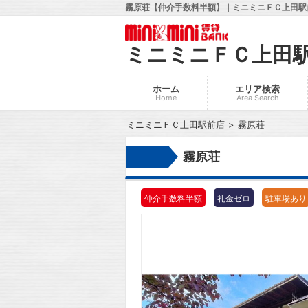
霧原荘【仲介手数料半額】｜ミニミニＦＣ上田駅前
ミニミニＦＣ上田
ホーム
エリア検索
Home
Area Search
ミニミニＦＣ上田駅前店
霧原荘
霧原荘
仲介手数料半額
礼金ゼロ
駐車場あり