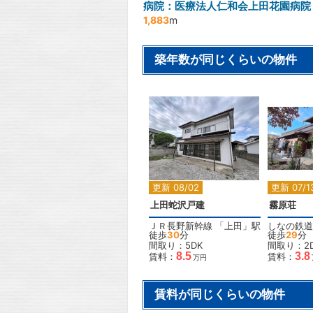
病院：医療法人仁和会上田花園病院
1,883
m
築年数が同じくらいの物件
2
更新 08/02
更新 07/1
上田蛇沢戸建
霧原荘
ＪＲ長野新幹線
「
上田
」駅
しなの鉄道
徒歩
30
分
徒歩
29
分
間取り：5DK
間取り：2
8.5
3.8
賃料：
賃料：
万円
賃料が同じくらいの物件