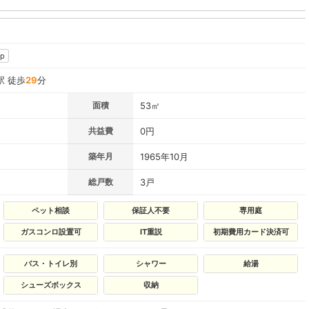
p
駅 徒歩
29
分
面積
53㎡
共益費
0円
築年月
1965年10月
総戸数
3戸
ペット相談
保証人不要
専用庭
ガスコンロ設置可
IT重説
初期費用カード決済可
バス・トイレ別
シャワー
給湯
シューズボックス
収納