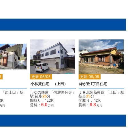
2
2
2
3
更新 06/05
更新 06/05
小林貸住宅 （上田）
緑が丘1丁目住宅
「
西上田
」駅
しなの鉄道
「
信濃国分寺
」
ＪＲ北陸新幹線
「
上田
」駅
駅 徒歩
25
分
徒歩
25
分
DK
間取り：1LDK
間取り：4DK
6.0
8.8
賃料：
賃料：
万円
万円
万円