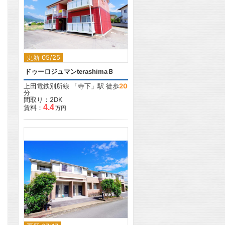
2
更新 05/25
ドゥーロジュマンterashimaＢ
上田電鉄別所線
「
寺下
」駅 徒歩
20
分
間取り：2DK
4.4
賃料：
万円
2