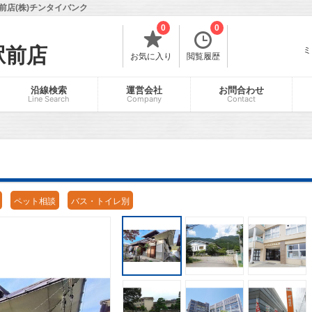
店(株)チンタイバンク
0
0
駅前店
ミ
お気に入り
閲覧履歴
沿線検索
運営会社
お問合わせ
Line Search
Company
Contact
ペット相談
バス・トイレ別