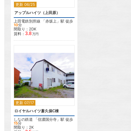
更新 06/25
アップルハイツ（上田原）
上田電鉄別所線
「
赤坂上
」駅 徒歩
10
分
間取り：2DK
3.8
賃料：
万円
2
更新 07/17
ロイヤルハイツ蒼久保C棟
しなの鉄道
「
信濃国分寺
」駅 徒歩
15
分
間取り：2K