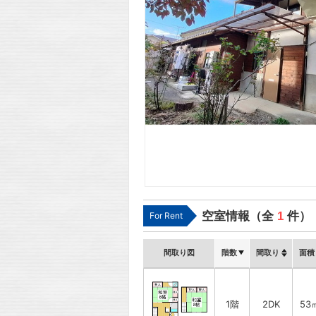
空室情報（全
1
件）
For Rent
間取り図
階数
間取り
面積
1階
2DK
53