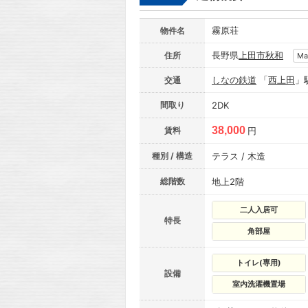
霧原荘
物件名
長野県
上田市
秋和
住所
Ma
しなの鉄道
「
西上田
」
交通
間取り
2DK
38,000
賃料
円
種別 / 構造
テラス / 木造
総階数
地上2階
二人入居可
特長
角部屋
トイレ(専用)
設備
室内洗濯機置場