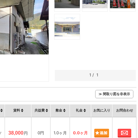
1
/
1
≫ 間取り図を非表示
賃料
共益費
敷金
礼金
お気に入り
お問合わせ
お
㎡
38,000
0円
1.0ヶ月
0.0ヶ月
円