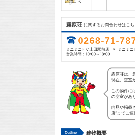
霧原荘
に関するお問合わせはこち
0268-71-78
ミニミニＦＣ上田駅前店
ミニミニ
営業時間：10:00～18:00
霧原荘は、
現在、空室
この物件に
の空室があ
内見や掲載
店”までご
建物概要
Outline