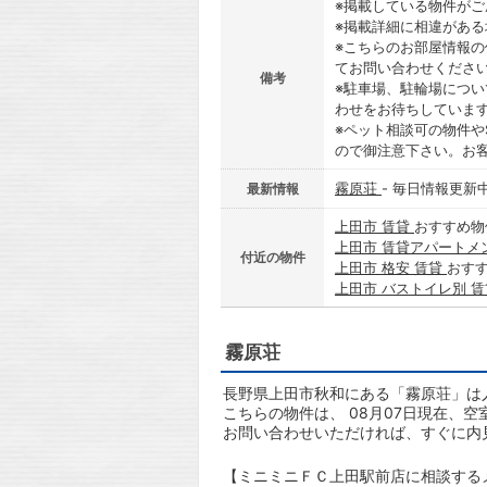
※掲載している物件が
※掲載詳細に相違があ
※こちらのお部屋情報
てお問い合わせくださ
備考
※駐車場、駐輪場につ
わせをお待ちしていま
※ペット相談可の物件や
ので御注意下さい。お
霧原荘
- 毎日情報更新
最新情報
上田市 賃貸
おすすめ物
上田市 賃貸アパートメ
付近の物件
上田市 格安 賃貸
おす
上田市 バストイレ別 
霧原荘
長野県上田市秋和にある「霧原荘」は人
こちらの物件は、 08月07日現在、空
お問い合わせいただければ、すぐに内
【ミニミニＦＣ上田駅前店に相談する