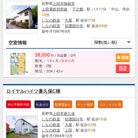
長野県
上田市
御嶽堂
上田電鉄別所線
「
下之郷
」駅 バス
17
分 「中山」停歩
10
分
しなの鉄道
「
大屋
」駅 徒歩
71
分
しなの鉄道
「
信濃国分寺
」駅 徒歩
88
分
築年月1997年9月
空室情報
38,000
/ 共益費：0円
追加
円
敷/礼：
1.0ヶ月
/
0.0ヶ月
階 数：2階
お問
間/広：2DK / 42㎡
ロイヤルハイツ蒼久保C棟
仲介手数料半額
礼金ゼロ
駐車場あり
ペット相談
バス・トイレ別
長野県
上田市
蒼久保
しなの鉄道
「
信濃国分寺
」駅 徒歩
15
分
しなの鉄道
「
大屋
」駅 徒歩
29
分
しなの鉄道
「
上田
」駅 徒歩
51
分
築年月1994年12月