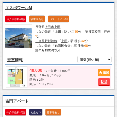
エスポワールM
仲介手数料半額
駐車場あり
バス・トイレ別
長野県
上田市
上田
しなの鉄道
「
上田
」駅 バス
10
分 「染谷高校前」停歩
1
分
ＪＲ長野新幹線
「
上田
」駅 徒歩
32
分
しなの鉄道
「
信濃国分寺
」駅 徒歩
48
分
築年月1995年3月
空室情報
40,000
/ 共益費：3,000円
追加
円
敷/礼：
1.0ヶ月
/
1.0ヶ月
階 数：2階
お問
間/広：1DK / 29㎡
吉田アパート
仲介手数料半額
礼金ゼロ
駐車場あり