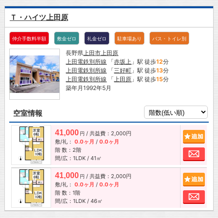
Ｔ・ハイツ上田原
仲介手数料半額
敷金ゼロ
礼金ゼロ
駐車場あり
バス・トイレ別
長野県
上田市
上田原
上田電鉄別所線
「
赤坂上
」駅 徒歩
12
分
上田電鉄別所線
「
三好町
」駅 徒歩
13
分
上田電鉄別所線
「
上田原
」駅 徒歩
15
分
築年月1992年5月
空室情報
41,000
/ 共益費：2,000円
追加
円
敷/礼：
0.0ヶ月
/
0.0ヶ月
階 数：2階
お問
間/広：1LDK / 41㎡
41,000
/ 共益費：2,000円
追加
円
敷/礼：
0.0ヶ月
/
0.0ヶ月
階 数：1階
お問
間/広：1LDK / 46㎡