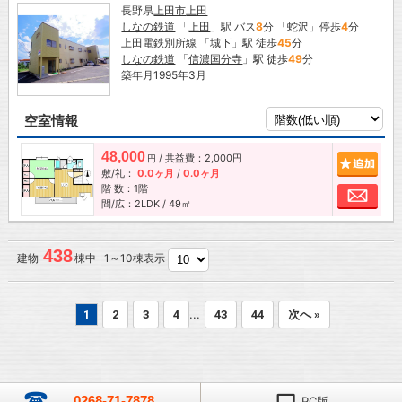
長野県
上田市
上田
しなの鉄道
「
上田
」駅 バス
8
分 「蛇沢」停歩
4
分
上田電鉄別所線
「
城下
」駅 徒歩
45
分
しなの鉄道
「
信濃国分寺
」駅 徒歩
49
分
築年月1995年3月
空室情報
48,000
/ 共益費：2,000円
追加
円
敷/礼：
0.0ヶ月
/
0.0ヶ月
階 数：1階
お問
間/広：2LDK / 49㎡
438
建物
棟中 1～10棟表示
...
1
2
3
4
43
44
次へ »
0268-71-7878
PC版