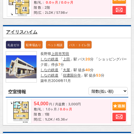
敷/礼：
0.0ヶ月
/
0.0ヶ月
階 数：2階
お問
間/広：2LDK / 57.98㎡
アイリスハイム
礼金ゼロ
駐車場あり
ペット相談
バス・トイレ別
長野県
上田市
芳田
しなの鉄道
「
上田
」駅 バス
20
分 「ショッピングパー
ク前」停歩
7
分
しなの鉄道
「
大屋
」駅 徒歩
40
分
しなの鉄道
「
信濃国分寺
」駅 徒歩
53
分
築年月2006年11月
空室情報
54,000
/ 共益費：3,000円
追加
円
敷/礼：
1.0ヶ月
/
0.0ヶ月
階 数：1階
お問
間/広：1LDK / 45.36㎡