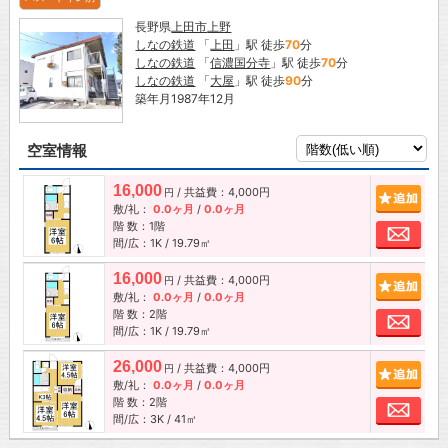
長野県
上田市
上野
しなの鉄道
「
上田
」駅 徒歩
70
分
しなの鉄道
「
信濃国分寺
」駅 徒歩
70
分
しなの鉄道
「
大屋
」駅 徒歩
90
分
築年月1987年12月
空室情報
16,000
/ 共益費：4,000円
追加
円
敷/礼：
0.0ヶ月
/
0.0ヶ月
階 数：1階
お問
間/広：1K / 19.79㎡
16,000
/ 共益費：4,000円
追加
円
敷/礼：
0.0ヶ月
/
0.0ヶ月
階 数：2階
お問
間/広：1K / 19.79㎡
26,000
/ 共益費：4,000円
追加
円
敷/礼：
0.0ヶ月
/
0.0ヶ月
階 数：2階
お問
間/広：3K / 41㎡