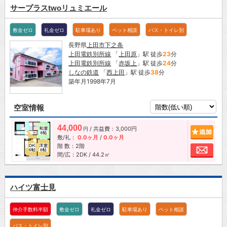
サープラスtwoリュミエール
敷金ゼロ
礼金ゼロ
駐車場あり
ペット相談
バス・トイレ別
長野県
上田市
下之条
上田電鉄別所線
「
上田原
」駅 徒歩
23
分
上田電鉄別所線
「
赤坂上
」駅 徒歩
24
分
しなの鉄道
「
西上田
」駅 徒歩
38
分
築年月1998年7月
空室情報
44,000
/ 共益費：3,000円
追加
円
敷/礼：
0.0ヶ月
/
0.0ヶ月
階 数：2階
お問
間/広：2DK / 44.2㎡
ハイツ富士見
仲介手数料半額
敷金ゼロ
礼金ゼロ
駐車場あり
ペット相談
バス・トイレ別