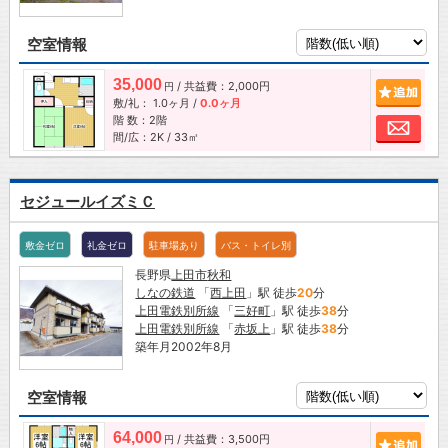
空室情報
35,000
/ 共益費：2,000円
追加
円
敷/礼：
1.0ヶ月
/
0.0ヶ月
階 数：2階
お問
間/広：2K / 33㎡
セジュールイズミＣ
敷金ゼロ
礼金ゼロ
駐車場あり
バス・トイレ別
長野県
上田市
秋和
しなの鉄道
「
西上田
」駅 徒歩
20
分
上田電鉄別所線
「
三好町
」駅 徒歩
38
分
上田電鉄別所線
「
赤坂上
」駅 徒歩
38
分
築年月2002年8月
空室情報
64,000
/ 共益費：3,500円
追加
円