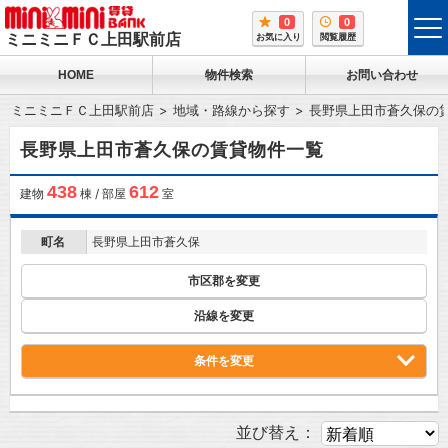
0
0
tog
ミニミニＦＣ上田駅前店
お気に入り
閲覧履歴
me
HOME
物件検索
お問い合わせ
ミニミニＦＣ上田駅前店
地域・路線から探す
長野県上田市蒼久保の
長野県上田市蒼久保の賃貸物件一覧
438
612
建物
棟 / 部屋
室
町名
長野県上田市蒼久保
市区郡を変更
沿線を変更
条件を変更
並び替え：