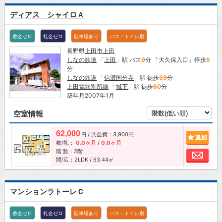
ディアス シャイロＡ
敷金ゼロ
礼金ゼロ
駐車場あり
バス・トイレ別
長野県
上田市
上田
しなの鉄道
「
上田
」駅 バス
9
分 「大久保入口」停歩
5
分
しなの鉄道
「
信濃国分寺
」駅 徒歩
59
分
上田電鉄別所線
「
城下
」駅 徒歩
60
分
築年月2007年1月
空室情報
62,000
/ 共益費：3,900円
追加
円
敷/礼：
0.0ヶ月
/
0.0ヶ月
階 数：2階
お問
間/広：2LDK / 63.44㎡
マンションラトーレＣ
敷金ゼロ
礼金ゼロ
駐車場あり
バス・トイレ別